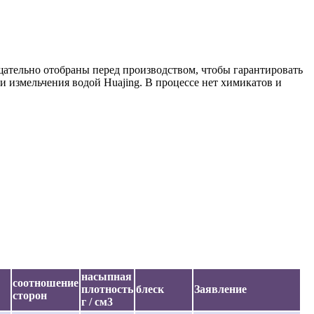
щательно отобраны перед производством, чтобы гарантировать
 измельчения водой Huajing. В процессе нет химикатов и
насыпная
соотношение
плотность
блеск
Заявление
сторон
г / см3