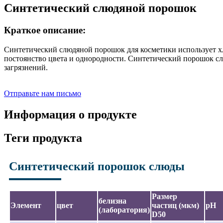
Синтетический слюдяной порошок
Краткое описание:
Синтетический слюдяной порошок для косметики использует хл
постоянство цвета и однородности. Синтетический порошок сл
загрязнений.
Отправьте нам письмо
Информация о продукте
Теги продукта
Синтетический порошок слюды
Размер
белизна
Элемент
цвет
частиц (мкм)
pH
(лаборатория)
D50