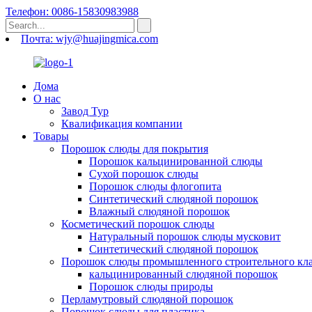
Телефон: 0086-15830983988
Почта: wjy@huajingmica.com
Дома
О нас
Завод Тур
Квалификация компании
Товары
Порошок слюды для покрытия
Порошок кальцинированной слюды
Сухой порошок слюды
Порошок слюды флогопита
Синтетический слюдяной порошок
Влажный слюдяной порошок
Косметический порошок слюды
Натуральный порошок слюды мусковит
Синтетический слюдяной порошок
Порошок слюды промышленного строительного кла
кальцинированный слюдяной порошок
Порошок слюды природы
Перламутровый слюдяной порошок
Порошок слюды для пластика