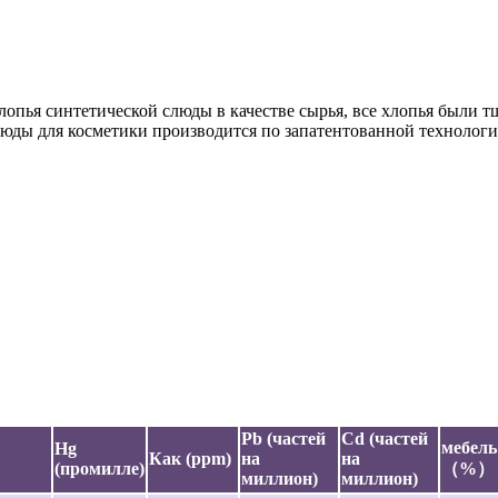
опья синтетической слюды в качестве сырья, все хлопья были т
юды для косметики производится по запатентованной технологии
Pb (частей
Cd (частей
мебель
Hg
Как (ppm)
на
на
(промилле)
（%）
миллион)
миллион)