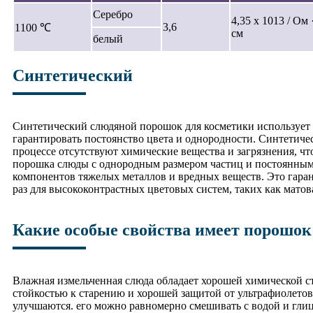
Серебро
4,35 x 1013 / Ом 
3,6
1100 ℃
см
белый
Синтетический
Синтетический слюдяной порошок для косметики использует х
гарантировать постоянство цвета и однородности. Синтетиче
процессе отсутствуют химические вещества и загрязнения, ч
порошка слюды с однородным размером частиц и постоянным
компонентов тяжелых металлов и вредных веществ. Это гаран
раз для высококонтрастных цветовых систем, таких как матов
Какие особые свойства имеет порошок
Влажная измельченная слюда обладает хорошей химической с
стойкостью к старению и хорошей защитой от ультрафиолетовы
улучшаются. его можно равномерно смешивать с водой и глице