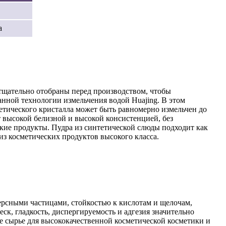
а
 тщательно отобраны перед производством, чтобы
нной технологии измельчения водой Huajing. В этом
тетического кристалла может быть равномерно измельчен до
высокой белизной и высокой консистенцией, без
кие продукты. Пудра из синтетической слюды подходит как
 из косметических продуктов высокого класса.
ерсными частицами, стойкостью к кислотам и щелочам,
ск, гладкость, диспергируемость и адгезия значительно
ое сырье для высококачественной косметической косметики и