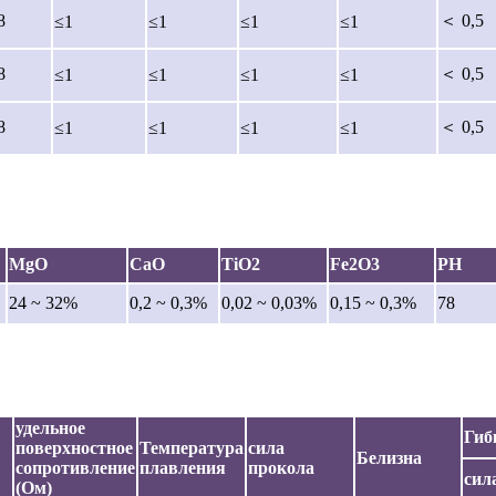
8
＜ 0,5
≤1
≤1
≤1
≤1
8
＜ 0,5
≤1
≤1
≤1
≤1
8
＜ 0,5
≤1
≤1
≤1
≤1
MgO
CaO
TiO2
Fe2O3
PH
24 ~ 32%
0,2 ~ 0,3%
0,02 ~ 0,03%
0,15 ~ 0,3%
78
удельное
Гиб
поверхностное
Температура
сила
Белизна
сопротивление
плавления
прокола
сил
(Ом)