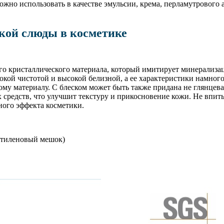
жно использовать в качестве эмульсии, крема, перламутрового 
кой слюды в косметике
го кристаллического материала, который имитирует минерализа
окой чистотой и высокой белизной, а ее характеристики намног
му материалу. С блеском может быть также придана не глянцевая
их средств, что улучшит текстуру и прикосновение кожи. Не впи
ного эффекта косметики.
иэтиленовый мешок)