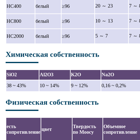
20 ～ 23
7 ～ 
HC400
белый
≥96
10 ～ 13
7 ～ 
HC800
белый
≥96
5 ～ 7
7 ～ 
HC2000
белый
≥96
Химическая собственность
SiO2
Al2O3
K2O
Na2O
38 ~ 43%
10 ~ 14%
9 ~ 12%
0,16 ~ 0,2%
Физическая собственность
есть
Твердость
Объемное
цвет
сопротивление
по Моосу
сопротивление