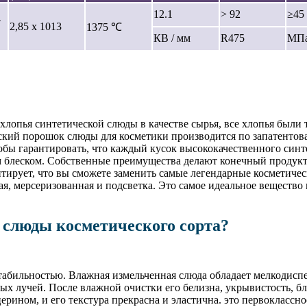
12.1
> 92
≥45
·
2,85 х 1013
1375 ℃
КВ / мм
R475
МП
лопья синтетической слюды в качестве сырья, все хлопья были
ский порошок слюды для косметики производится по запатентова
тобы гарантировать, что каждый кусок высококачественного син
 блеском. Собственные преимущества делают конечный продукт 
тирует, что вы сможете заменить самые легендарные косметичес
ая, мерсеризованная и подсветка. Это самое идеальное вещество
 слюды косметического сорта?
табильностью. Влажная измельченная слюда обладает мелкодисп
х лучей. После влажной очистки его белизна, укрывистость, бле
рином, и его текстура прекрасна и эластична. это первоклассн